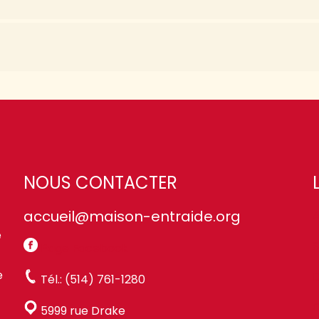
NOUS CONTACTER
accueil@maison-entraide.org
A
e
S
Page Facebook
e
Tél.: (514) 761-1280
5999 rue Drake