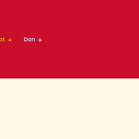
at
Don