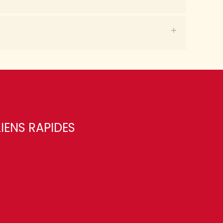
LIENS RAPIDES
ccueil
ervices
Devenir membre
Contact