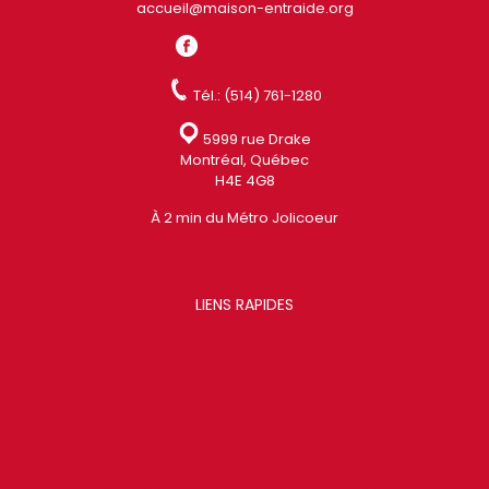
accueil@maison-entraide.org
Page Facebook
Tél.: (514) 761-1280
5999 rue Drake
Montréal, Québec
H4E 4G8
À 2 min du Métro Jolicoeur
LIENS RAPIDES
Accueil
Services
Devenir membre
Contact