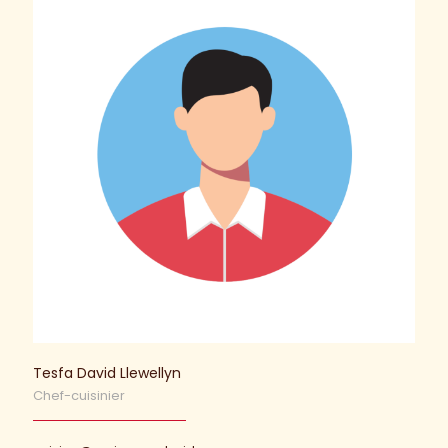
Tesfa David Llewellyn
Chef-cuisinier